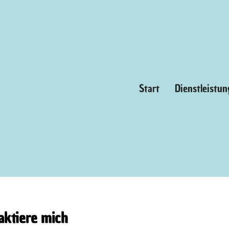
Kontakt
Start
Dienstleistu
Hast du spezielle Wünsche,
Anliegen oder Fragen - lass
es mich gerne wissen…
aktiere mich